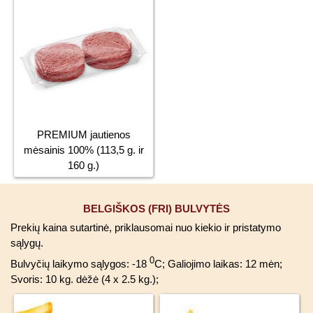
PREMIUM jautienos
mėsainis 100% (113,5 g. ir
160 g.)
BELGIŠKOS (FRI) BULVYTĖS
Prekių kaina sutartinė, priklausomai nuo kiekio ir pristatymo
sąlygų.
0
Bulvyčių laikymo sąlygos: -18
C; Galiojimo laikas: 12 mėn;
Svoris: 10 kg. dėžė (4 x 2.5 kg.);