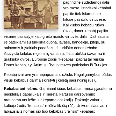
pagrindinė sudedamoji dalis
yra mėsa. Istoriškai kebabai
paplitę tiek Islamo, tiek
kitose pasaulio virtuvėse.
Kai kurios kebabų rūšys
(pvz., doner kebab) paplito
visame pasaulyje kaip greito maisto virtuvės dalis. Dažniausiai
jie pateikiami su turkiška duona, lavaše, bandelėje, pitoje, su
salotomis ir įvairiais padažais. Iš turkiško doner kebabo
išsivystė keletas regioninių variantų. Tai arabiška šavarma ir
graikiška gyros. Europoje žodis "kebabas" paprastai reiškia
Doner kebab, t.y. Artimųjų Rytų virtuvės patiekalas iš Turkijos.
Kebabų įvairovė yra nepaprastai didžiulė. Pagal gamybos būdus
visus kebabus galima skirstyti į keletą pagrindinių rūšių.
Kebabai ant iešmo.
Gaminant šiuos kebabus, mėsa pjaustoma
nedideliais gabaliukais ir (neretai kartu su daržovėmis)
maunama ant iešmų ir kepama ant žarijų. Dažnoje vakarų
kalboje žodis "kebabas" reiškia tik šią rūšį. Universaliausias ir
labiausiai žinomas šio tipo kebabas yra "šiš" kebabas;