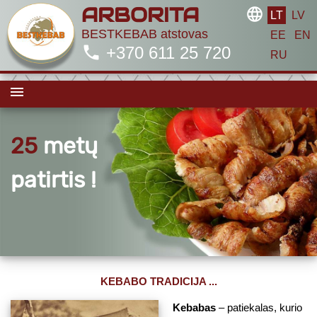
ARBORITA
language
LT
LV
BESTKEBAB atstovas
EE
EN
phone
+370 611 25 720
RU
menu
25
metų
patirtis !
KEBABO TRADICIJA ...
Kebabas
– patiekalas, kurio