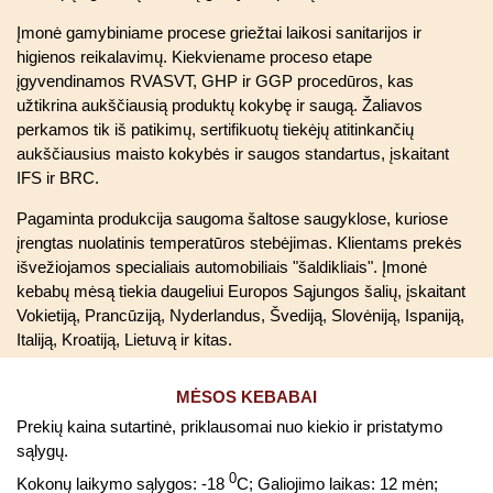
Įmonė gamybiniame procese griežtai laikosi sanitarijos ir
higienos reikalavimų. Kiekviename proceso etape
įgyvendinamos RVASVT, GHP ir GGP procedūros, kas
užtikrina aukščiausią produktų kokybę ir saugą. Žaliavos
perkamos tik iš patikimų, sertifikuotų tiekėjų atitinkančių
aukščiausius maisto kokybės ir saugos standartus, įskaitant
IFS ir BRC.
Pagaminta produkcija saugoma šaltose saugyklose, kuriose
įrengtas nuolatinis temperatūros stebėjimas. Klientams prekės
išvežiojamos specialiais automobiliais "šaldikliais". Įmonė
kebabų mėsą tiekia daugeliui Europos Sąjungos šalių, įskaitant
Vokietiją, Prancūziją, Nyderlandus, Švediją, Slovėniją, Ispaniją,
Italiją, Kroatiją, Lietuvą ir kitas.
MĖSOS KEBABAI
Prekių kaina sutartinė, priklausomai nuo kiekio ir pristatymo
sąlygų.
0
Kokonų laikymo sąlygos: -18
C; Galiojimo laikas: 12 mėn;