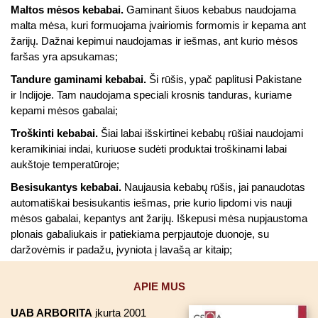
Maltos mėsos kebabai.
Gaminant šiuos kebabus naudojama
malta mėsa, kuri formuojama įvairiomis formomis ir kepama ant
žarijų. Dažnai kepimui naudojamas ir iešmas, ant kurio mėsos
faršas yra apsukamas;
Tandure gaminami kebabai.
Ši rūšis, ypač paplitusi Pakistane
ir Indijoje. Tam naudojama speciali krosnis tanduras, kuriame
kepami mėsos gabalai;
Troškinti kebabai.
Šiai labai išskirtinei kebabų rūšiai naudojami
keramikiniai indai, kuriuose sudėti produktai troškinami labai
aukštoje temperatūroje;
Besisukantys kebabai.
Naujausia kebabų rūšis, jai panaudotas
automatiškai besisukantis iešmas, prie kurio lipdomi vis nauji
mėsos gabalai, kepantys ant žarijų. Iškepusi mėsa nupjaustoma
plonais gabaliukais ir patiekiama perpjautoje duonoje, su
daržovėmis ir padažu, įvyniota į lavašą ar kitaip;
APIE MUS
UAB ARBORITA
įkurta 2001