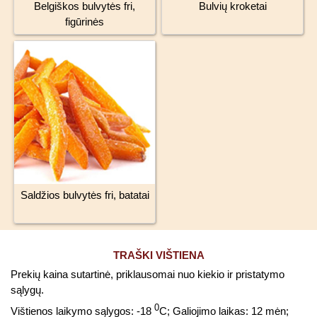
Belgiškos bulvytės fri,
Bulvių kroketai
figūrinės
Saldžios bulvytės fri, batatai
TRAŠKI VIŠTIENA
Prekių kaina sutartinė, priklausomai nuo kiekio ir pristatymo
sąlygų.
0
Vištienos laikymo sąlygos: -18
C; Galiojimo laikas: 12 mėn;