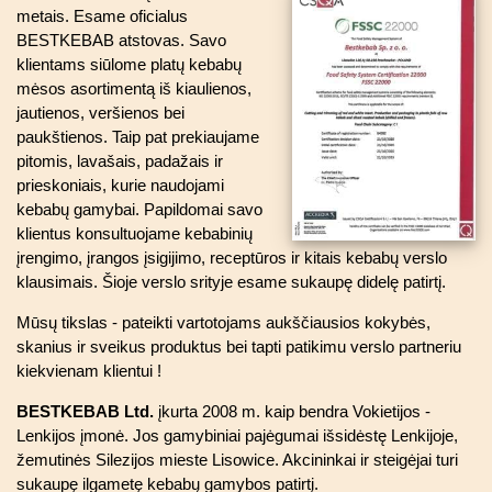
metais. Esame oficialus
BESTKEBAB atstovas. Savo
klientams siūlome platų kebabų
mėsos asortimentą iš kiaulienos,
jautienos, veršienos bei
paukštienos. Taip pat prekiaujame
pitomis, lavašais, padažais ir
prieskoniais, kurie naudojami
kebabų gamybai. Papildomai savo
klientus konsultuojame kebabinių
įrengimo, įrangos įsigijimo, receptūros ir kitais kebabų verslo
klausimais. Šioje verslo srityje esame sukaupę didelę patirtį.
Mūsų tikslas - pateikti vartotojams aukščiausios kokybės,
skanius ir sveikus produktus bei tapti patikimu verslo partneriu
kiekvienam klientui !
BESTKEBAB Ltd.
įkurta 2008 m. kaip bendra Vokietijos -
Lenkijos įmonė. Jos gamybiniai pajėgumai išsidėstę Lenkijoje,
žemutinės Silezijos mieste Lisowice. Akcininkai ir steigėjai turi
sukaupę ilgametę kebabų gamybos patirtį.