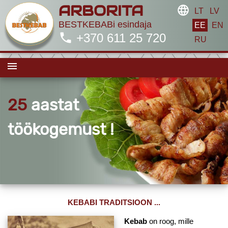
ARBORITA
language
LT
LV
BESTKEBABi esindaja
EE
EN
phone
+370 611 25 720
RU
menu
25
aastat
töökogemust !
KEBABI TRADITSIOON ...
Kebab
on roog, mille