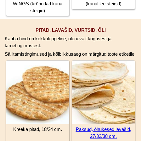
WINGS (krõbedad kana
(kanafilee steigid)
steigid)
PITAD, LAVAŠID, VÜRTSID, ÕLI
Kauba hind on kokkuleppeline, olenevalt kogusest ja
tarnetingimustest.
Säilitamistingimused ja kõlblikkusaeg on märgitud toote etiketile.
Kreeka pitad, 18/24 cm.
Paksud, õhukesed lavašid,
27/32/38 cm.