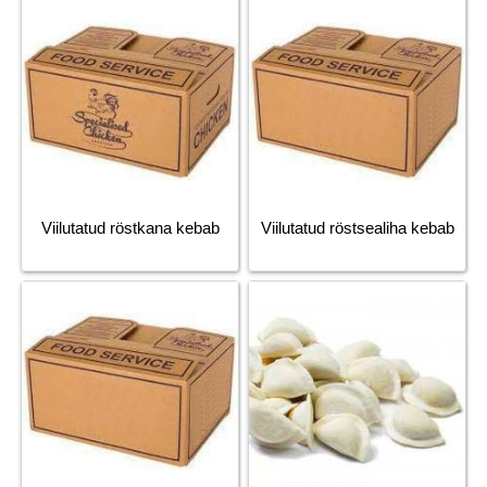
Viilutatud röstkana kebab
Viilutatud röstsealiha kebab