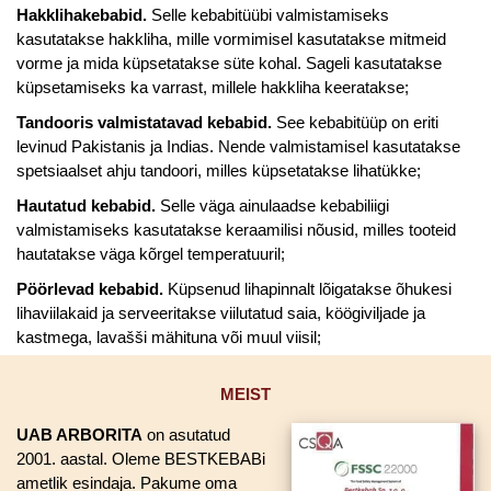
Hakklihakebabid.
Selle kebabitüübi valmistamiseks
kasutatakse hakkliha, mille vormimisel kasutatakse mitmeid
vorme ja mida küpsetatakse süte kohal. Sageli kasutatakse
küpsetamiseks ka varrast, millele hakkliha keeratakse;
Tandooris valmistatavad kebabid.
See kebabitüüp on eriti
levinud Pakistanis ja Indias. Nende valmistamisel kasutatakse
spetsiaalset ahju tandoori, milles küpsetatakse lihatükke;
Hautatud kebabid.
Selle väga ainulaadse kebabiliigi
valmistamiseks kasutatakse keraamilisi nõusid, milles tooteid
hautatakse väga kõrgel temperatuuril;
Pöörlevad kebabid.
Küpsenud lihapinnalt lõigatakse õhukesi
lihaviilakaid ja serveeritakse viilutatud saia, köögiviljade ja
kastmega, lavašši mähituna või muul viisil;
MEIST
UAB ARBORITA
on asutatud
2001. aastal. Oleme BESTKEBABi
ametlik esindaja. Pakume oma