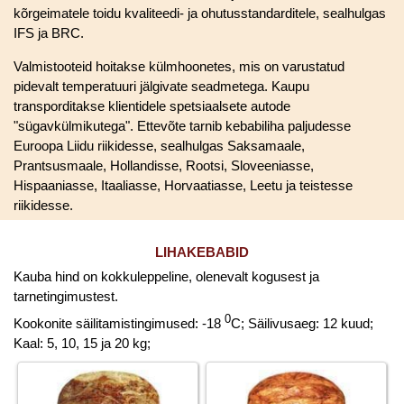
kõrgeimatele toidu kvaliteedi- ja ohutusstandarditele, sealhulgas
IFS ja BRC.
Valmistooteid hoitakse külmhoonetes, mis on varustatud
pidevalt temperatuuri jälgivate seadmetega. Kaupu
transporditakse klientidele spetsiaalsete autode
"sügavkülmikutega". Ettevõte tarnib kebabiliha paljudesse
Euroopa Liidu riikidesse, sealhulgas Saksamaale,
Prantsusmaale, Hollandisse, Rootsi, Sloveeniasse,
Hispaaniasse, Itaaliasse, Horvaatiasse, Leetu ja teistesse
riikidesse.
LIHAKEBABID
Kauba hind on kokkuleppeline, olenevalt kogusest ja
tarnetingimustest.
0
Kookonite säilitamistingimused: -18
C; Säilivusaeg: 12 kuud;
Kaal: 5, 10, 15 ja 20 kg;