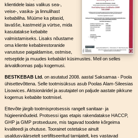
klientidele laias valikus sea-,
veise-, vasika- ja linnulihast
kebabiliha. Müüme ka pitasid,
lavašše, kastmeid ja vürtse, mida
kasutatakse kebabite
valmistamiseks. Lisaks nõustame
oma kliente kebabirestoranide
varustuse paigaldamise, ostmise,
retseptide ja muudes kebabiäri küsimustes. Meil on selles
ärivaldkonnas palju kogemusi.
BESTKEBAB Ltd.
on asutatud 2008. aastal Saksamaa - Poola
ühisettevõttena. Selle tootmisüksus asub Poolas Alam-Sileesias
Lisowices. Aktsionäridel ja asutajatel on paljude aastate pikkune
kogemus kebabite tootmisel.
Ettevõte järgib tootmisprotsessis rangelt sanitaar- ja
hügieeninõudeid. Protsessi igas etapis rakendatakse HACCP,
GHP ja GMP protseduure, mis tagavad toodete kõrgeima
kvaliteedi ja ohutuse. Toorainet ostetakse ainult
usaldusväärsetelt sertifitseeritud tarnijatelt, kes vastavad