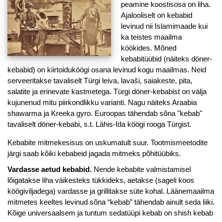
peamine koostisosa on liha.
Ajalooliselt on kebabid
levinud nii Islamimaade kui
ka teistes maailma
köökides. Mõned
kebabitüübid (näiteks döner-
kebabid) on kiirtoiduköögi osana levinud kogu maailmas. Neid
serveeritakse tavaliselt Türgi leiva, lavaši, saiakeste, pita,
salatite ja erinevate kastmetega. Türgi döner-kebabist on välja
kujunenud mitu piirkondlikku varianti. Nagu näiteks Araabia
shawarma ja Kreeka gyro. Euroopas tähendab sõna "kebab"
tavaliselt döner-kebabi, s.t. Lähis-Ida köögi rooga Türgist.
Kebabite mitmekesisus on uskumatult suur. Tootmismeetodite
järgi saab kõiki kebabeid jagada mitmeks põhitüübiks.
Vardasse aetud kebabid.
Nende kebabite valmistamisel
lõigatakse liha väikesteks tükkideks, aetakse (sageli koos
köögiviljadega) vardasse ja grillitakse süte kohal. Läänemaailma
mitmetes keeltes levinud sõna “kebab” tähendab ainult seda liiki.
Kõige universaalsem ja tuntum sedatüüpi kebab on shish kebab