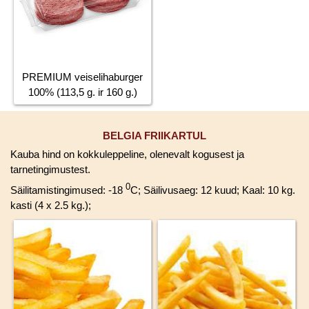
PREMIUM veiselihaburger
100% (113,5 g. ir 160 g.)
BELGIA FRIIKARTUL
Kauba hind on kokkuleppeline, olenevalt kogusest ja
tarnetingimustest.
0
Säilitamistingimused: -18
C; Säilivusaeg: 12 kuud; Kaal: 10 kg.
kasti (4 x 2.5 kg.);