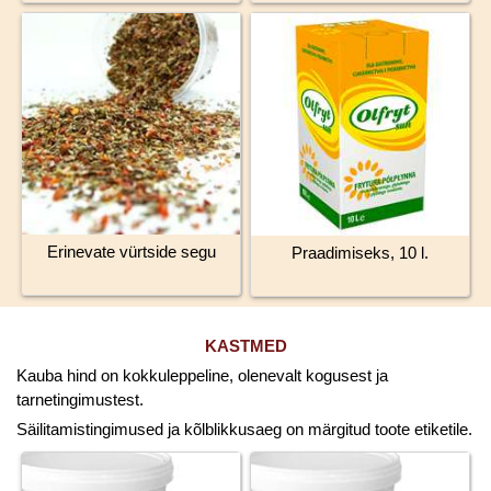
Erinevate vürtside segu
Praadimiseks, 10 l.
KASTMED
Kauba hind on kokkuleppeline, olenevalt kogusest ja
tarnetingimustest.
Säilitamistingimused ja kõlblikkusaeg on märgitud toote etiketile.